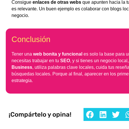
Consigue
enlaces de otras webs
que apunten hacia la t
es relevante. Un buen ejemplo es colaborar con blogs loc
negocio.
Conclusión
Tener una
web bonita y funcional
es solo la base para 
necesitas trabajar en tu
SEO
, y si tienes un negocio local
Business
, utiliza palabras clave locales, cuida tus rese
búsquedas locales. Porque al final, aparecer en los prime
estrategia.
¡Compártelo y opina!