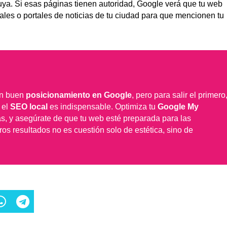
uya. Si esas páginas tienen autoridad, Google verá que tu web
ales o portales de noticias de tu ciudad para que mencionen tu
un buen
posicionamiento en Google
, pero para salir el primero
, el
SEO local
es indispensable. Optimiza tu
Google My
ñas, y asegúrate de que tu web esté preparada para las
ros resultados no es cuestión solo de estética, sino de